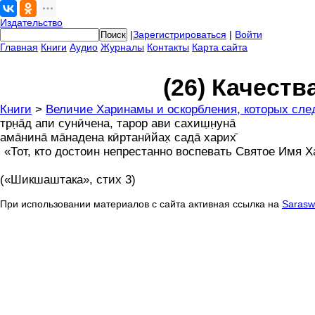
Издательство
|
Зарегистрироваться
|
Войти
Главная
Книги
Аудио
Журналы
Контакты
Карта сайта
(26) Качест
Книги
>
Величие Харинамы и оскорбления, которых след
тр̣н̣а̄д апи сунӣчена, тарор ави сахиш̣н̣уна̄
ама̄нина̄ ма̄надена кӣртанӣйах̣ сада̄ харих̄
«Тот, кто достоин непрестанно воспевать Святое Имя Ха
(«Шикшаштака», стих 3)
При использовании материалов с сайта активная ссылка на
Saraswa