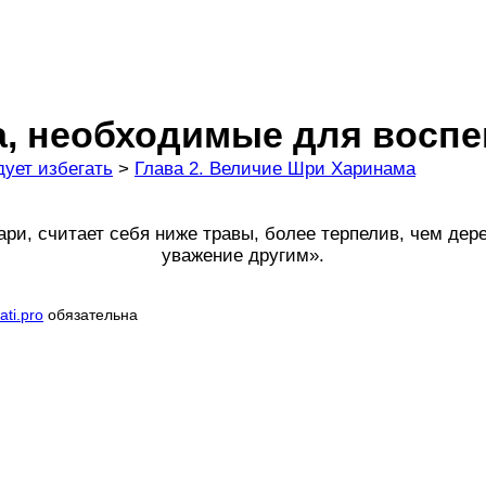
ва, необходимые для восп
ует избегать
>
Глава 2. Величие Шри Харинама
ри, считает себя ниже травы, более терпелив, чем дерев
уважение другим».
ti.pro
обязательна