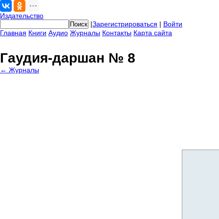
Издательство
|
Зарегистрироваться
|
Войти
Главная
Книги
Аудио
Журналы
Контакты
Карта сайта
Гаудия-даршан № 8
← Журналы