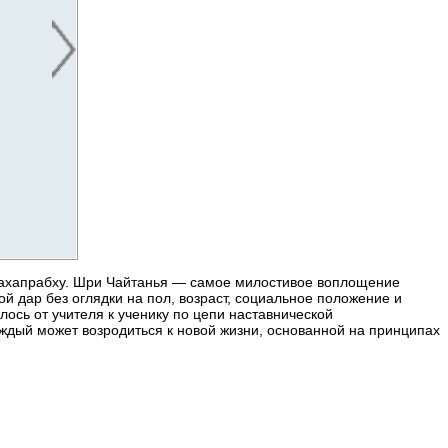
Махапрабху. Шри Чайтанья — самое милостивое воплощение
й дар без оглядки на пол, возраст, социальное положение и
ось от учителя к ученику по цепи наставнической
ждый может возродиться к новой жизни, основанной на принципах