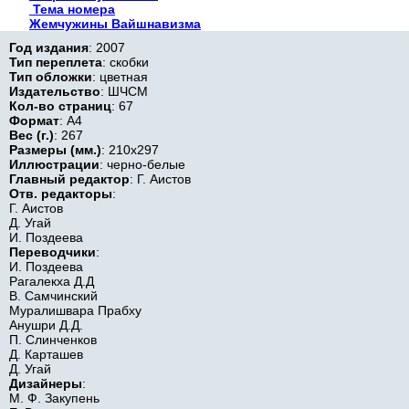
Тема номера
Жемчужины Вайшнавизма
Год издания
: 2007
Тип переплета
: скобки
Тип обложки
: цветная
Издательство
: ШЧСМ
Кол-во страниц
: 67
Формат
: А4
Вес (г.)
: 267
Размеры (мм.)
: 210x297
Иллюстрации
: черно-белые
Главный редактор
: Г. Аистов
Отв. редакторы
:
Г. Аистов
Д. Угай
И. Поздеева
Переводчики
:
И. Поздеева
Рагалекха Д.Д
В. Самчинский
Муралишвара Прабху
Анушри Д.Д.
П. Слинченков
Д. Карташев
Д. Угай
Дизайнеры
:
М. Ф. Закупень