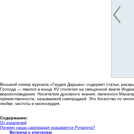
Восьмой номер журнала «Гаудия Даршан» содержит статьи, раск
Господа — явился в конце XV столетия на священной земле Индии д
вероисповедание. Носителем духовного знания, явленного Махапра
преемственности, называемой сампрадаей. Это богатство по мило
любви, чистоты и милосердия.
Содержание:
От издателей
Почему наша сампрадая называется Рупануга?
Встреча с учителем