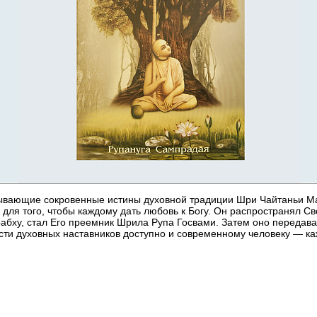
Временно нет в наличии
рывающие сокровенные истины духовной традиции Шри Чайтаньи 
ля того, чтобы каждому дать любовь к Богу. Он распространял Сво
бху, стал Его преемник Шрила Рупа Госвами. Затем оно передавал
сти духовных наставников доступно и современному человеку — ка