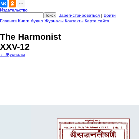
Издательство
|
Зарегистрироваться
|
Войти
Главная
Книги
Аудио
Журналы
Контакты
Карта сайта
The Harmonist
XXV-12
← Журналы