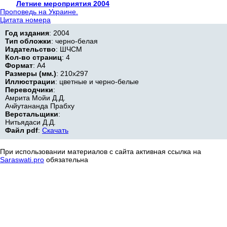
Летние мероприятия 2004
Проповедь на Украине.
Цитата номера
Год издания
: 2004
Тип обложки
: черно-белая
Издательство
: ШЧСМ
Кол-во страниц
: 4
Формат
: А4
Размеры (мм.)
: 210x297
Иллюстрации
: цветные и черно-белые
Переводчики
:
Амрита Мойи Д.Д.
Ачйутананда Прабху
Верстальщики
:
Нитьядаси Д.Д.
Файл pdf
:
Скачать
При использовании материалов с сайта активная ссылка на
Saraswati.pro
обязательна